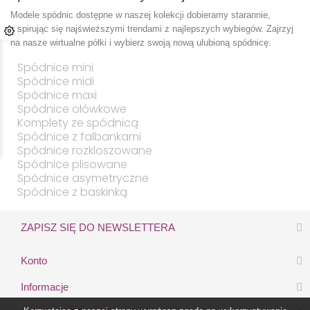
Modele spódnic dostępne w naszej kolekcji dobieramy starannie,
inspirując się najświeższymi trendami z najlepszych wybiegów. Zajrzyj
na nasze wirtualne półki i wybierz swoją nową ulubioną spódnicę.
Spódnice mini
Spódnice midi
Spódnice maxi
Spódnice ołówkowe
Komplety ze spódnicą
Spódnice z falbankami
Spódnice rozkloszowane
Spódnice plisowane
Spódnice asymetryczne
Spódnice z baskinką
ZAPISZ SIĘ DO NEWSLETTERA
Konto
Informacje